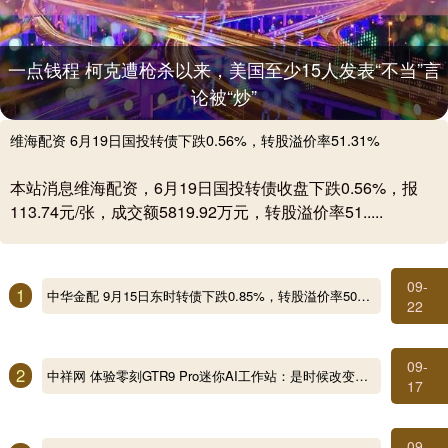
一点钱程 柯克遭枪杀以来，美国至少15人发表“不当”言
论被“炒”
维海配资 6月19日国投转债下跌0.56%，转股溢价率51.31%
本站消息维海配资，6月19日国投转债收盘下跌0.56%，报
113.74元/张，成交额5819.92万元，转股溢价率51.....
09-
1
中华金配 9月15日东时转债下跌0.85%，转股溢价率503.55%
22
09-
2
中祥网 体验零刻GTR9 Pro迷你AI工作站：是时候改变对mini PC认知了！
17
09-