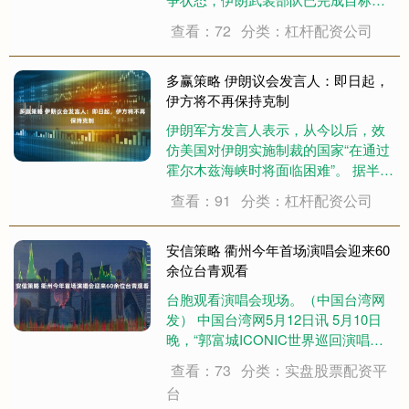
单与作战装备的全面更新。 举报 相关
查看：72
分类：杠杆配资公司
阅读 伊朗议会要员：伊朗已决定继续
与美国进行谈判 伊朗已决定继续与美
国进行谈判，但这“并不意味着不惜一
多赢策略 伊朗议会发言人：即日起，
切代....
伊方将不再保持克制
伊朗军方发言人表示，从今以后，效
仿美国对伊朗实施制裁的国家“在通过
霍尔木兹海峡时将面临困难”。 据半岛
电视台报道，伊朗议会国家安全与外
查看：91
分类：杠杆配资公司
交政策委员会发言人易卜拉欣雷扎伊
当地时间10日在X平台发文说，即日
起，伊朗将不再保持克制。 雷扎伊表
安信策略 衢州今年首场演唱会迎来60
示，任....
余位台青观看
台胞观看演唱会现场。（中国台湾网
发） 中国台湾网5月12日讯 5月10日
晚，“郭富城ICONIC世界巡回演唱会-
衢州站”在市体育中心举行，这也是衢
查看：73
分类：实盘股票配资平
州今年首场演唱会。在衢州市台办的
台
积极推介和热心帮助下，60余位台青