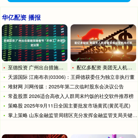
华亿配资 播报
至德投资 广州出台措施保障春节“不停工”外贸企业运营
配亿多配资 美团无人机香港首条运营航线启航
天源国际 江南布衣(03306)：王舜德获委任为独立非执行董
堆财网 川网传媒：2025年第二次临时股东会决议公告
常盈股票 2026适合高收入人群周末约饭的社交软件推荐榜
策略股 2025年9月11日全国主要批发市场黄芪(黄芪毛芪)
掌上策略 山东金融监管局辖区充分发挥金融监管支局关键作用 高