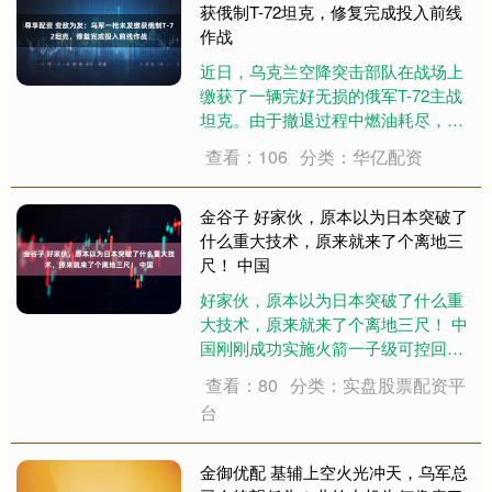
获俄制T-72坦克，修复完成投入前线
作战
近日，乌克兰空降突击部队在战场上
缴获了一辆完好无损的俄军T-72主战
坦克。由于撤退过程中燃油耗尽，俄
军乘员被迫弃车，而乌军未经过交火
查看：106
分类：华亿配资
便成功获得这辆具备修复价值的装甲
装备，并在完成维修升级后重新投入
战斗。 根据乌克兰第7快速反应军团
金谷子 好家伙，原本以为日本突破了
公布的信息....
什么重大技术，原来就来了个离地三
尺！ 中国
好家伙，原本以为日本突破了什么重
大技术，原来就来了个离地三尺！ 中
国刚刚成功实施火箭一子级可控回
收，同时也是全球首例运载火箭网系
查看：80
分类：实盘股票配资平
回收后，日本就宣布也要进行可回收
台
火箭发射测试。 日本这枚火箭刚亮
相，就感觉不简单，这呆萌的箭体一
看就有点东西，果....
金御优配 基辅上空火光冲天，乌军总