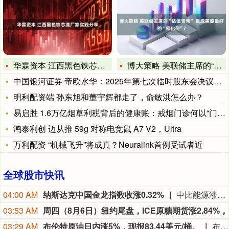
华霖资本 江西黑色铁芯漆厂家实践分享
博大策略 美联储主席的“估值警告” 反成美股最好的“催化剂”
中国银河证券 帝欧水华：2025年第七次临时股东会决议公告
明利配资端 孙东旭和董宇辉都走了，俞敏洪怎么办？
易启胜 1.6万亿烟草利税背后的健康账：戒烟门诊何以“门可罗
鸿泰利创 迈从推 59g 对称电竞鼠 A7 V2，Ultra
万利配资 “机械飞升”将成真？Neuralink首例受试者近
全球股市快讯
04:00 AM
纳斯达克中国金龙指数收涨0.32%
中比能源涨21.17%，海天网络涨16.90%，再鼎医药涨13.47%，诺亚财富涨4.84%，中汽系统涨4.37%。
03:53 AM
03:29 AM
布伦特原油日内涨5%，现报83.44美元/桶。
布伦特原油日内涨5%，现报83.44美元/桶。