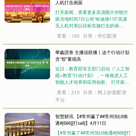
人机打击画面
打开新闻，查看更多高清图片伊朗方
面当地时间7日公布“哈迪德110”高速
无人机对美以目标实施打击的画
面。“哈迪德110”高速无人机于3月4日
查看：160
分类：华亿配资
首次被伊朗伊斯兰革命卫队使用，目
前已在“真实承诺-4”军事行动多轮攻势
中投入使用。据悉，该无人机型是
華鑫證券 主播说联播丨这个行动计划
伊....
含“智”量很高
近日，教育部等五部门启动《“人工智
能+教育”行动计划》，一体推进人工
智能人才培养和应用创新。 打开新闻
客户端 提升3倍流畅度 《“人工智能
查看：213
分类：网上炒股配资
+教育”行动计划》明确“十五五”期间的
平台
四大重点任务：推动人工智能人才培
养与素养提升；促进人工智能与教
育....
智慧财讯 【#常州赢了##常州3比0南
通#[666][打call]】4月11日
【#常州赢了##常州3比0南通#[666][打