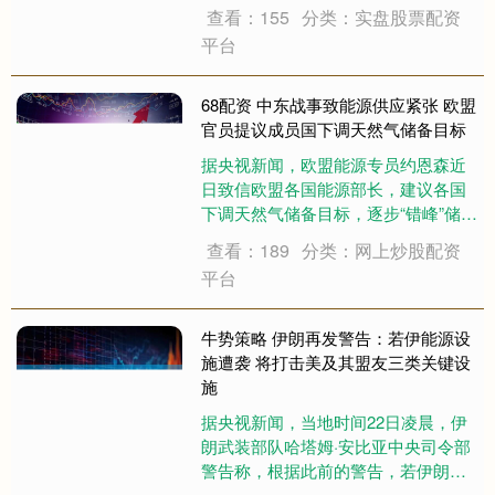
对美军在中东地区军事基础设施的反
查看：155
分类：实盘股票配资
击就已经使美国损失约8亿美元。而随
平台
着冲突持续，美国付出的代价会越来
越大。 举报 相关阅读 伊朗武装部队
称正在霍....
68配资 中东战事致能源供应紧张 欧盟
官员提议成员国下调天然气储备目标
据央视新闻，欧盟能源专员约恩森近
日致信欧盟各国能源部长，建议各国
下调天然气储备目标，逐步“错峰”储
气，以应对中东战事导致的能源供应
查看：189
分类：网上炒股配资
紧张、价格飙升。约恩森在信中建议
平台
欧盟各国根据市场状况灵活调整储气
目标，逐步开始“错峰”储备天然气，避
免在秋季到....
牛势策略 伊朗再发警告：若伊能源设
施遭袭 将打击美及其盟友三类关键设
施
据央视新闻，当地时间22日凌晨，伊
朗武装部队哈塔姆·安比亚中央司令部
警告称，根据此前的警告，若伊朗的
燃料与能源基础设施遭袭，美国及其