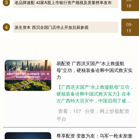
3
老品牌速配 42家A股上市银行资产规模及质量榜单发布
18
09-
4
派生资本 西贝全国门店停止开放后厨参观
15
易配资 广西洪灾国产“水上救援航
母”立功，硬核装备诠释中国式救灾实
力
【广西洪灾国产“水上救援航母”立功，
硬核装备诠释中国式救灾实力】在本
次广西特大洪灾中，中国启用了被誉
为“水上救援航母”的应急动力舟桥。它
查看：107
分类：网上炒股配资
是目前全球少数可在极端洪涝环境
平台
下，开展大规模、超百人批量转移的
重型救援装备，彻底改写了传统小艇
零散救人、....
尊享配资 变敌为友：乌军一枪未发缴