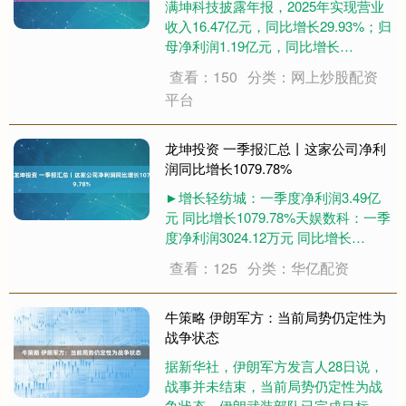
满坤科技披露年报，2025年实现营业
收入16.47亿元，同比增长29.93%；归
母净利润1.19亿元，同比增长
12.19%。公司拟每10股派发现金红利
查看：150
分类：网上炒股配资
4.2元(含税)。报告期内，公司紧抓行
平台
业发展机遇，锚定细分市场战略级客
户，紧跟新增客户订单....
龙坤投资 一季报汇总丨这家公司净利
润同比增长1079.78%
►增长轻纺城：一季度净利润3.49亿
元 同比增长1079.78%天娱数科：一季
度净利润3024.12万元 同比增长
476.94%宏工科技：一季度净利润
查看：125
分类：华亿配资
7604.46万元 同比增长338.62%游族网
络：一季度归母净利润1.04亿元，同
比增长....
牛策略 伊朗军方：当前局势仍定性为
战争状态
据新华社，伊朗军方发言人28日说，
战事并未结束，当前局势仍定性为战
争状态，伊朗武装部队已完成目标清