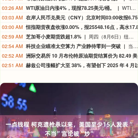
03:26 AM
WTI原油日内涨4%，现报78.25美元/桶。
WTI原油日内涨4%，现报78.25美元/桶。
03:03 AM
03:00 AM
02:59 AM
芝加哥小麦期货跌超1.8%
周四（8月6日）纽约尾盘，彭博谷物分类指数跌0.36%，报30.8249点。CBOT玉米期货涨0.27%，CBOT小麦期货跌1.83%，CBOT大豆期货涨0.23%，豆粕期货涨0.19%，豆油期货涨0.21%。CBOT瘦肉猪期货跌1.63%，活牛期货跌1.86%，饲牛期货跌1.90%。
02:54 AM
科技企业瞄准太空算力 产业静待零到一突破
当地时间8月5日，在交出上市后首份财报之际，SpaceX在社交媒体上宣布，公司正与英伟达合作，共同开发设计Starmind AI1卫星计算载荷，每颗Starmind卫星都将搭载英伟达Rubin GPU和Vera CPU，实现数据中心级太空计算能力。英伟达也在社交媒体上确认了这项合作并表示：“AI基础设施的下一个篇章，正迈向AI计算从未涉足的疆域。”
02:52 AM
洲际交易
02:51 AM