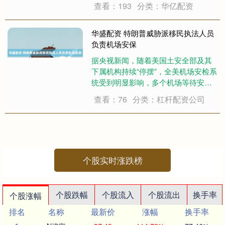
查看：193
分类：华亿配资
盟友在该地区的所有能源基础设施、
信息技术系统和海水淡化设施都将成
为打击目标。 举报 相关阅读 美以袭
华盛配资 特朗普威胁派移民执法人员
击伊朗纳....
负责机场安保
据央视新闻，随着美国土安全部及其
下属机构持续“停摆”，全美机场安检系
统受到明显影响，多个机场等待安检
的旅客排起长队。美国总统特朗普21
查看：76
分类：杠杆配资公司
日表示，如果民主党人不立即就国土
安全部拨款达成协议，他将派遣移民
与海关执法局人员负责机场安保，其
任务包括立....
个股实时涨跌榜
个股跌幅
个股流入
个股流出
换手率
个股涨幅
排名
名称
最新价
涨幅
换手率