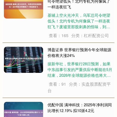
司令绝望低头！北约专机为何像疯了
一样连夜狂飞
基辅上空火光冲天，乌军总司令绝望
低头！北约专机为何像疯了一样连夜
狂飞？废墟里那股刺鼻的怪味，到底
藏着什么见不得人的秘密？ 这几天发
查看：165
分类：杠杆配资公司
生的事，让人后背发凉。乌克兰在美
国和北约的怂恿下，不知死活地去大
规模轰炸俄罗斯境内的炼油厂。 俄罗
博盈证券 世界银行预测今年全球能源
斯国内成品油....
价格将大涨24%
据新华社，世界银行28日预测，如果
中东战事引发的严重供应中断能在5月
结束，2026年全球能源价格也将大涨
24%。 举报 相关阅读 壹评级：光伏
查看：91
分类：实盘股票配资平
多晶硅价格跌幅收窄，行业逐步筑底
台
壹评级：光伏多晶硅价格跌幅收窄，
行业逐步筑底 51 04-16 ....
优配中国 满坤科技：2025年净利润同
比增长12.19% 拟10派4.2元