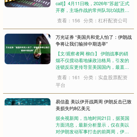
call]】4月11日晚，2026年“苏超”正式
开赛，主场作战的常州队3比0战胜上
赛季“苏超”亚军南通队，取得新赛季开
查看：156
分类：杠杆配资公司
门红。 去年的“苏超”，常州遭遇开局
五连败零进球，输球减笔画的梗一度
火出圈，....
万光证券 “美国共和党人怕了：伊朗战
争将让我们输掉中期选举”
【文/观察者网 柳白】 伊朗战事的硝
烟不仅搅动着地缘政治格局，引发的
连锁反应更传导至美国国内，最直接
的印证，便是共和党人对年末中期选
查看：161
分类：实盘股票配资
举的深切担忧。 “我们可能已经输掉了
平台
中期选举。”美国“政客新闻网”4月8日
以此为题刊文，点破了美国共和党人
的....
易信盈 美以伊开战两周 伊朗反击已致
美损失约8亿美元
据央视新闻，当地时间21日，据英国
方面消息，最新分析显示，仅在美以
对伊朗发动军事打击的前两周，伊朗