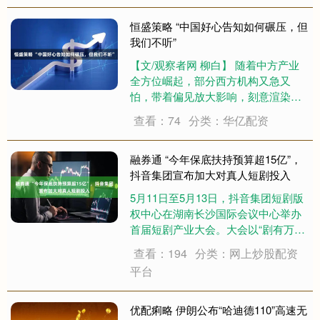
到现场一睹天王偶像的风采。 ....
恒盛策略 “中国好心告知如何碾压，但
我们不听”
【文/观察者网 柳白】 随着中方产业
全方位崛起，部分西方机构又急又
怕，带着偏见放大影响，刻意渲染所
谓供应链风险。 据英国《金融时报》
查看：74
分类：华亿配资
5月11日报道，代表多家企业和贸易协
会的美国游说团体美国商会忧心忡
忡，发布报告警告各国应对中国相关
融券通 “今年保底扶持预算超15亿”，
产业政策的....
抖音集团宣布加大对真人短剧投入
5月11日至5月13日，抖音集团短剧版
权中心在湖南长沙国际会议中心举办
首届短剧产业大会。大会以“剧有万千
可能”为主题，邀请短剧创作者、内容
查看：194
分类：网上炒股配资
版权方、行业专家等上千位嘉宾，共
平台
同聚焦行业现状与发展机遇，探讨健
康可持续的短剧创作生态。 面对短剧
行业....
优配痢略 伊朗公布“哈迪德110”高速无