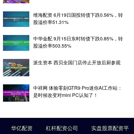
维海配资 6月19日国投转债下跌0.56%，转
股溢价率51.31%
中华金配 9月15日东时转债下跌0.85%，转
股溢价率503.55%
派生资本 西贝全国门店停止开放后厨参观
中祥网 体验零刻GTR9 Pro迷你AI工作站：
是时候改变对mini PC认知了！
华亿配资
杠杆配资公司
实盘股票配资平