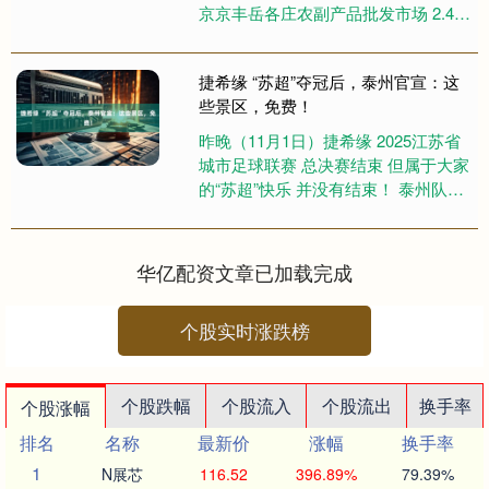
京京丰岳各庄农副产品批发市场 2.40
北京新发地农副产品批发市场信息中
心 1.40 ....
捷希缘 “苏超”夺冠后，泰州官宣：这
些景区，免费！
昨晚（11月1日）捷希缘 2025江苏省
城市足球联赛 总决赛结束 但属于大家
的“苏超”快乐 并没有结束！ 泰州队勇
夺冠军后 泰州文旅大礼包来啦！ “免
门票+超值....
华亿配资文章已加载完成
个股实时涨跌榜
个股跌幅
个股流入
个股流出
换手率
个股涨幅
排名
名称
最新价
涨幅
换手率
1
N展芯
116.52
396.89%
79.39%