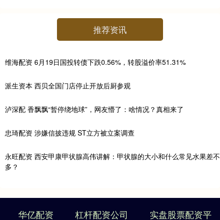
推荐资讯
维海配资 6月19日国投转债下跌0.56%，转股溢价率51.31%
派生资本 西贝全国门店停止开放后厨参观
泸深配 香飘飘“暂停绕地球”，网友懵了：啥情况？真相来了
忠琦配资 涉嫌信披违规 ST立方被立案调查
永旺配资 西安甲康甲状腺高伟讲解：甲状腺的大小和什么常见水果差不
多？
华亿配资
杠杆配资公司
实盘股票配资平