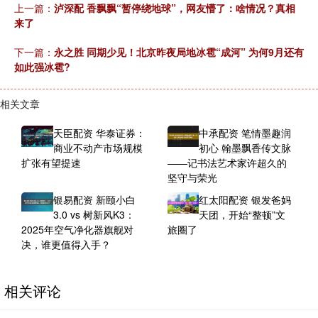
上一篇：
泸深配 香飘飘“暂停绕地球”，网友懵了：啥情况？真相
来了
下一篇：
永之胜 同期少见！北京昨夜局地冰雹“成河” 为何9月还有
如此强冰雹?
相关文章
天臣配资 华泰证券：
中承配资 笔情墨趣润
商业不动产市场规模
初心 翰墨飘香传文脉
扩张有望提速
——记书法艺术家许超久的
坚守与荣光
银易配资 新颐小白
红太阳配资 银发爸妈
3.0 vs 树新风K3：
天团，开始“整顿”文
2025年空气净化器旗舰对
旅圈了
决，谁更值得入手？
相关评论