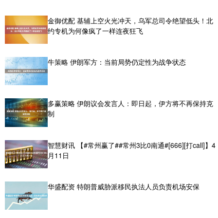
金御优配 基辅上空火光冲天，乌军总司令绝望低头！北
约专机为何像疯了一样连夜狂飞
牛策略 伊朗军方：当前局势仍定性为战争状态
多赢策略 伊朗议会发言人：即日起，伊方将不再保持克
制
智慧财讯 【#常州赢了##常州3比0南通#[666][打call]】4
月11日
华盛配资 特朗普威胁派移民执法人员负责机场安保