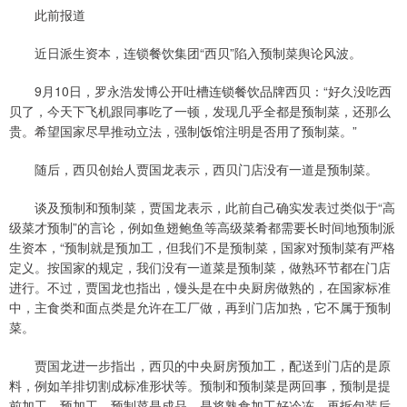
此前报道
近日派生资本，连锁餐饮集团“西贝”陷入预制菜舆论风波。
9月10日，罗永浩发博公开吐槽连锁餐饮品牌西贝：“好久没吃西
贝了，今天下飞机跟同事吃了一顿，发现几乎全都是预制菜，还那么
贵。希望国家尽早推动立法，强制饭馆注明是否用了预制菜。”
随后，西贝创始人贾国龙表示，西贝门店没有一道是预制菜。
谈及预制和预制菜，贾国龙表示，此前自己确实发表过类似于“高
级菜才预制”的言论，例如鱼翅鲍鱼等高级菜肴都需要长时间地预制派
生资本，“预制就是预加工，但我们不是预制菜，国家对预制菜有严格
定义。按国家的规定，我们没有一道菜是预制菜，做熟环节都在门店
进行。不过，贾国龙也指出，馒头是在中央厨房做熟的，在国家标准
中，主食类和面点类是允许在工厂做，再到门店加热，它不属于预制
菜。
贾国龙进一步指出，西贝的中央厨房预加工，配送到门店的是原
料，例如羊排切割成标准形状等。预制和预制菜是两回事，预制是提
前加工、预加工。预制菜是成品，是将熟食加工好冷冻，再拆包装后