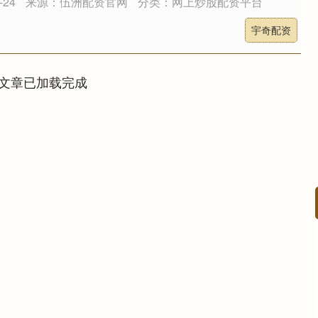
24
来源：伍洲配资官网
分类：网上炒股配资平台
宇奇配资
文章已加载完成
深证成指
14311.01
02%
200.89
1.42%