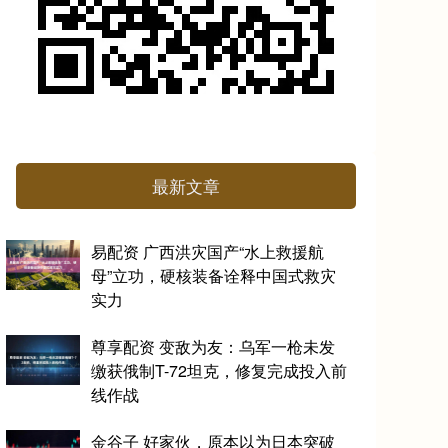
最新文章
易配资 广西洪灾国产“水上救援航
母”立功，硬核装备诠释中国式救灾
实力
尊享配资 变敌为友：乌军一枪未发
缴获俄制T-72坦克，修复完成投入前
线作战
金谷子 好家伙，原本以为日本突破