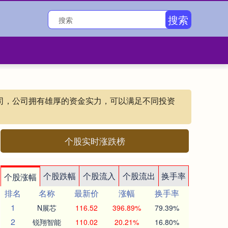
搜索
公司，公司拥有雄厚的资金实力，可以满足不同投资
个股实时涨跌榜
个股跌幅
个股流入
个股流出
换手率
个股涨幅
排名
名称
最新价
涨幅
换手率
1
N展芯
116.52
396.89%
79.39%
2
锐翔智能
110.02
20.21%
16.80%