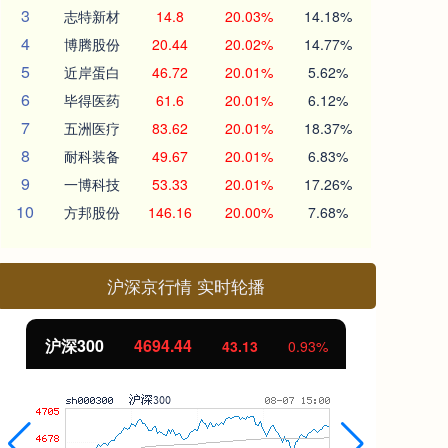
3
志特新材
14.8
20.03%
14.18%
4
博腾股份
20.44
20.02%
14.77%
5
近岸蛋白
46.72
20.01%
5.62%
6
毕得医药
61.6
20.01%
6.12%
7
五洲医疗
83.62
20.01%
18.37%
8
耐科装备
49.67
20.01%
6.83%
9
一博科技
53.33
20.01%
17.26%
10
方邦股份
146.16
20.00%
7.68%
沪深京行情 实时轮播
沪深300
4694.44
北
43.13
0.93%