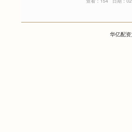
查看：154
日期：02-
华亿配资
上证指数
3940.04
.40
2.13%
39.68
1.