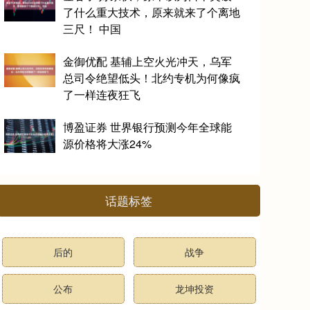
了什么重大技术，原来就来了个离地
三尺！ 中国
金御优配 基辅上空火光冲天，乌军
总司令绝望低头！北约专机为何像疯
了一样连夜狂飞
博盈证券 世界银行预测今年全球能
源价格将大涨24%
话题标签
后的
战争
公布
龙坤投资