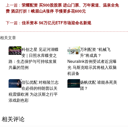
上一篇：
荣耀配资 买500股股票 进山门票、万年索道、温泉全免
费 酒店打折！峨眉山A涨停 手慢要多花600元
下一篇：
佳禾资本 56万亿元ETF市场迎命名新规
相关文章
科创之星 见证河湖蝶
万利配资 “机械飞
变 | 日照水库蝶变之
升”将成真？
路：生态保护与可持续发展
Neuralink首例受试者近况曝
共赢的范例
光 马斯克暗示其将植入双脑
机设备
信弘优配 对格陵兰志
扬帆优配 谁能杀死美
在必得的特朗普以关
团？
税震慑欧洲 为达沃斯之行平
添戏剧色彩
相关评论