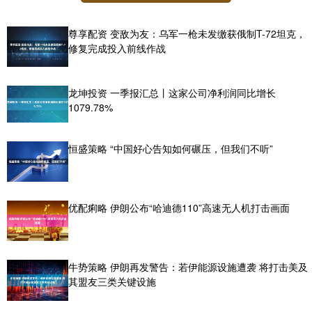
尊享配资 变敌为友：乌军一枪未发缴获俄制T-72坦克，
修复完成投入前线作战
龙坤投资 一季报汇总丨这家公司净利润同比增长
1079.78%
恒盛策略 “中国好心告知如何碾压，但我们不听”
优配痢略 伊朗公布“哈迪德110”高速无人机打击画面
牛势策略 伊朗再发警告：若伊能源设施遭袭 将打击美及
其盟友三类关键设施