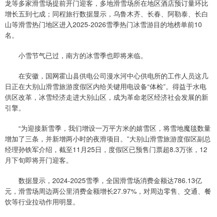
龙等多家滑雪场提前开门迎客，多地滑雪场所在地区酒店预订量环比
增长五到七成；同程旅行数据显示，乌鲁木齐、长春、阿勒泰、长白
山等滑雪热门地区进入2025-2026雪季热门冰雪游目的地榜单前10
名。
小雪节气已过，南方的冰雪季也即将来临。
在安徽，国网霍山县供电公司漫水河中心供电所的工作人员这几
日正在大别山滑雪旅游度假区内给关键用电设备“体检”。得益于水电
供区改革，冰雪经济走进大别山区，成为革命老区经济社会发展的新
引擎。
“为迎接新雪季，我们增设一万平方米的嬉雪区，将雪地魔毯数量
增加了三条，并新增两小时的夜滑项目。”大别山滑雪旅游度假区副总
经理孙铁军介绍，截至11月25日，度假区已预售门票超8.3万张，12
月下旬即将开门迎客。
数据显示，2024-2025雪季，全国滑雪场消费金额达786.13亿
元，滑雪场周边两公里消费金额增长27.97%，对周边零售、交通、餐
饮等行业拉动作用明显。