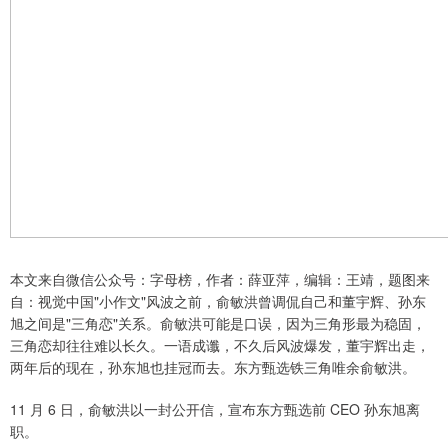
本文来自微信公众号：字母榜，作者：薛亚萍，编辑：王靖，题图来
自：视觉中国"小作文"风波之前，俞敏洪曾调侃自己和董宇辉、孙东
旭之间是"三角恋"关系。俞敏洪可能是口误，因为三角形最为稳固，
三角恋却往往难以长久。一语成谶，不久后风波爆发，董宇辉出走，
两年后的现在，孙东旭也挂冠而去。东方甄选铁三角唯余俞敏洪。
11 月 6 日，俞敏洪以一封公开信，宣布东方甄选前 CEO 孙东旭离
职。