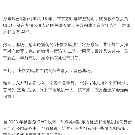
孙东旭已追随俞敏洪 18 年。在东方甄选转型初期，被俞敏洪钦点为
CEO，是东方甄选供应链的关键人物，主导构建了东方甄选的自营体
系和自有 APP。
然而，那场引起舆论震荡的"小作文风波"，将孙东旭、董宇辉二人推
至对立位置，也让俞敏洪一度陷入"二选一"困局，最终风波过去，董
宇辉在一年前离职，如今孙东旭也离开了。
至此，"小作文风波"中的两位当事人，皆已离场。
如今，东方甄选正步入一个没有董宇辉、也没有孙东旭的全新时期，
昔日的"三角"关系，只剩下俞敏洪一人。接下来，东方甄选又会走向
何方？
一
自 2023 年被罢免 CEO 以来，孙东旭就以东方甄选和俞敏洪顾问身份
参与到公司事务中。也就是说，近两年东方甄选的一些路线和措施，
背后或多或少都有孙东旭的身影。