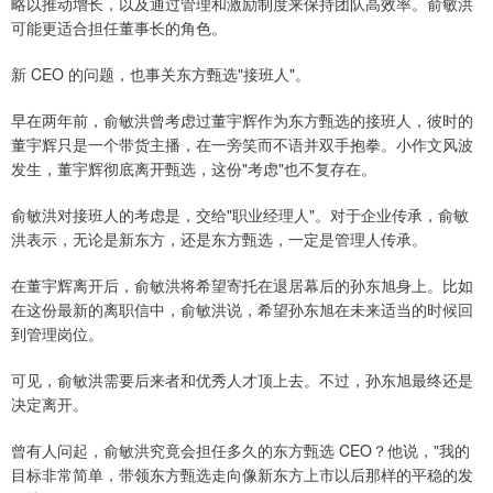
略以推动增长，以及通过管理和激励制度来保持团队高效率。俞敏洪
可能更适合担任董事长的角色。
新 CEO 的问题，也事关东方甄选"接班人"。
早在两年前，俞敏洪曾考虑过董宇辉作为东方甄选的接班人，彼时的
董宇辉只是一个带货主播，在一旁笑而不语并双手抱拳。小作文风波
发生，董宇辉彻底离开甄选，这份"考虑"也不复存在。
俞敏洪对接班人的考虑是，交给"职业经理人"。对于企业传承，俞敏
洪表示，无论是新东方，还是东方甄选，一定是管理人传承。
在董宇辉离开后，俞敏洪将希望寄托在退居幕后的孙东旭身上。比如
在这份最新的离职信中，俞敏洪说，希望孙东旭在未来适当的时候回
到管理岗位。
可见，俞敏洪需要后来者和优秀人才顶上去。不过，孙东旭最终还是
决定离开。
曾有人问起，俞敏洪究竟会担任多久的东方甄选 CEO？他说，"我的
目标非常简单，带领东方甄选走向像新东方上市以后那样的平稳的发