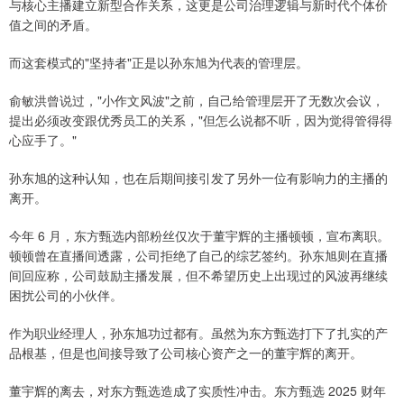
与核心主播建立新型合作关系，这更是公司治理逻辑与新时代个体价
值之间的矛盾。
而这套模式的"坚持者"正是以孙东旭为代表的管理层。
俞敏洪曾说过，"小作文风波"之前，自己给管理层开了无数次会议，
提出必须改变跟优秀员工的关系，"但怎么说都不听，因为觉得管得得
心应手了。"
孙东旭的这种认知，也在后期间接引发了另外一位有影响力的主播的
离开。
今年 6 月，东方甄选内部粉丝仅次于董宇辉的主播顿顿，宣布离职。
顿顿曾在直播间透露，公司拒绝了自己的综艺签约。孙东旭则在直播
间回应称，公司鼓励主播发展，但不希望历史上出现过的风波再继续
困扰公司的小伙伴。
作为职业经理人，孙东旭功过都有。虽然为东方甄选打下了扎实的产
品根基，但是也间接导致了公司核心资产之一的董宇辉的离开。
董宇辉的离去，对东方甄选造成了实质性冲击。东方甄选 2025 财年