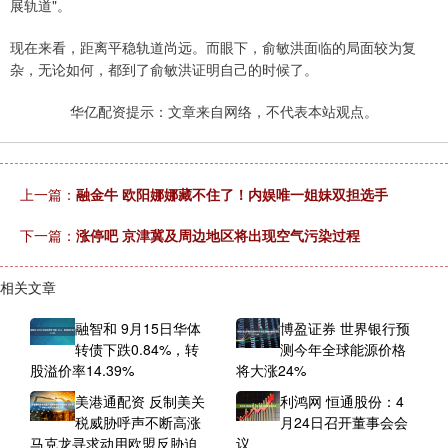
展轨道"。
现在来看，距离平稳轨道尚远。而眼下，俞敏洪面临的局面较为复
杂，无论如何，都到了俞敏洪证明自己的时候了。
华亿配资提示：文章来自网络，不代表本站观点。
上一篇：
融金牛 欧阳娜娜藏不住了！内娱唯一姐妹双担选手
下一篇：
涨停吧 京津冀及周边地区将出现空气污染过程
相关文章
融智和 9月15日华体
博盈证券 世界银行预
转债下跌0.84%，转
测今年全球能源价格
股溢价率14.39%
将大涨24%
美港通配资 反制美关
利鸿网 恒通股份：4
税威胁呼声不断高涨
月24日召开董事会会
马克龙寻求动用欧盟反胁迫
议