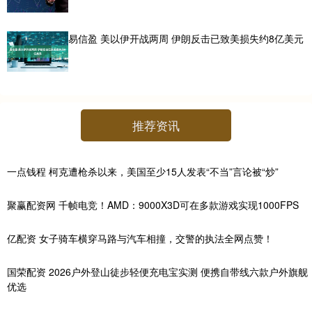
易信盈 美以伊开战两周 伊朗反击已致美损失约8亿美元
推荐资讯
一点钱程 柯克遭枪杀以来，美国至少15人发表“不当”言论被“炒”
聚赢配资网 千帧电竞！AMD：9000X3D可在多款游戏实现1000FPS
亿配资 女子骑车横穿马路与汽车相撞，交警的执法全网点赞！
国荣配资 2026户外登山徒步轻便充电宝实测 便携自带线六款户外旗舰
优选