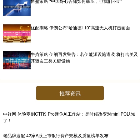
恒盛策略 “中国好心告知如何碾压，但我们不听”
优配痢略 伊朗公布“哈迪德110”高速无人机打击画面
牛势策略 伊朗再发警告：若伊能源设施遭袭 将打击美及
其盟友三类关键设施
推荐资讯
中祥网 体验零刻GTR9 Pro迷你AI工作站：是时候改变对mini PC认知
了！
老品牌速配 42家A股上市银行资产规模及质量榜单发布