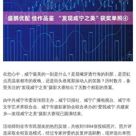
在您心中，咸宁最美的一刻是什么？是晨曦穿透竹海的刹那，是霓虹
点亮温泉都市的夜晚，还是街头巷尾那抹动人的笑脸？历时数月，备
受关注的“发现咸宁之美”摄影大赛给出了无数个精彩的答案。
由中共咸宁市委宣传部主办，咸宁日报社、咸宁广播电视台、咸宁市
文学艺术界联合会、咸宁市摄影家协会联合承办的“爱我咸宁·共建家
乡—发现咸宁之美”摄影大赛现已圆满结束。
活动得到全市市民朋友的热烈反馈，共收到1894张投稿照片。照片评
选采取全程盲选模式，经过专家评委的反复评选斟酌，现评选出单照