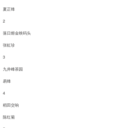
夏正锋
2
落日熔金映码头
张虹珍
3
九井峰茶园
易锋
4
稻田交响
陈红菊