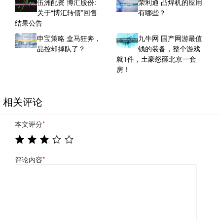
伍洲配资 博汇股份:
荣利通 凸焊机的应用
关于“博汇转债”回售
有哪些？
结果公告
申宝策略 盒马狂奔，
九牛网 国产网游最值
品控却掉队了？
钱的装备，整个游戏
就1件，土豪怒砸北京一套
房！
相关评论
本文评分
*
评论内容
*