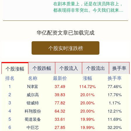
在剧本质量上，还是在演员阵容上，
都表现得非常突出。今天我们就来一
一盘点一下，听花岛的王牌男主们！
这些男演员个个实力派，不仅外形
出....
华亿配资文章已加载完成
个股实时涨跌榜
个股跌幅
个股流入
个股流出
换手率
个股涨幅
排名
名称
最新价
涨幅
换手率
1
N津富
37.49
114.72%
77.46%
2
威尔高
39.83
20.01%
17.76%
3
锴威特
77.82
20.00%
1.17%
4
科翔股份
64.32
20.00%
12.21%
5
蜀道装备
33.61
19.99%
11.69%
6
中巨芯
27.85
19.99%
32.20%