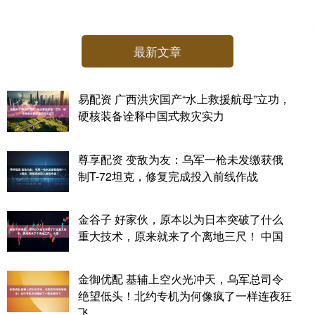
最新文章
易配资 广西洪灾国产“水上救援航母”立功，
硬核装备诠释中国式救灾实力
尊享配资 变敌为友：乌军一枪未发缴获俄
制T-72坦克，修复完成投入前线作战
金谷子 好家伙，原本以为日本突破了什么
重大技术，原来就来了个离地三尺！ 中国
金御优配 基辅上空火光冲天，乌军总司令
绝望低头！北约专机为何像疯了一样连夜狂
飞