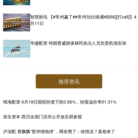
智慧财讯 【#常州赢了##常州3比0南通#[666][打call]】4
月11日
华盛配资 特朗普威胁派移民执法人员负责机场安保
推荐资讯
维海配资 6月19日国投转债下跌0.56%，转股溢价率51.31%
派生资本 西贝全国门店停止开放后厨参观
泸深配 香飘飘“暂停绕地球”，网友懵了：啥情况？真相来了