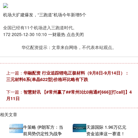
机场大扩建爆发，“三跑道”机场今年新增5个
全国已经有11个机场进入三跑道时代。
172 2025-12-30 10:10 一财最热 点击关闭
华亿配资提示：文章来自网络，不代表本站观点。
上一篇：
华融配资 行业追踪锂电正极材料（9月8日-9月14日）：
三元材料6系(单晶622型)价格环比略有下跌
下一篇：
智慧财讯 【#常州赢了##常州3比0南通#[666][打call]】4
月11日
相关文章
牛策略 伊朗军方：当
天源国际 1.96万亿元
前局势仍定性为战争
资金追捧这一赛道！