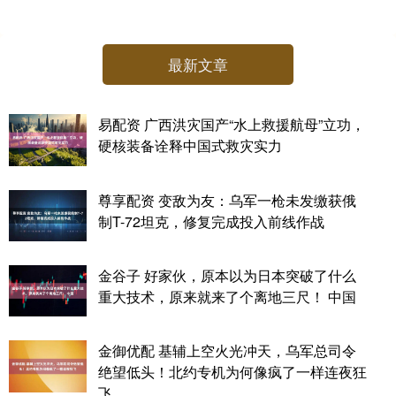
最新文章
易配资 广西洪灾国产“水上救援航母”立功，
硬核装备诠释中国式救灾实力
尊享配资 变敌为友：乌军一枪未发缴获俄
制T-72坦克，修复完成投入前线作战
金谷子 好家伙，原本以为日本突破了什么
重大技术，原来就来了个离地三尺！ 中国
金御优配 基辅上空火光冲天，乌军总司令
绝望低头！北约专机为何像疯了一样连夜狂
飞