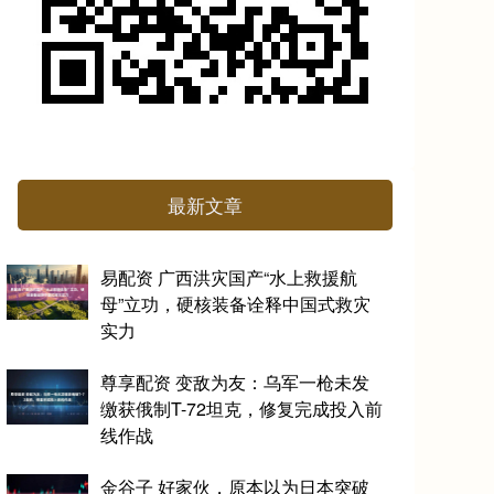
最新文章
易配资 广西洪灾国产“水上救援航
母”立功，硬核装备诠释中国式救灾
实力
尊享配资 变敌为友：乌军一枪未发
缴获俄制T-72坦克，修复完成投入前
线作战
金谷子 好家伙，原本以为日本突破