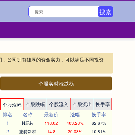
搜索
公司，公司拥有雄厚的资金实力，可以满足不同投资
个股实时涨跌榜
个股跌幅
个股流入
个股流出
换手率
个股涨幅
排名
名称
最新价
涨幅
换手率
1
N展芯
118.02
403.28%
62.67%
2
志特新材
14.8
20.03%
10.81%