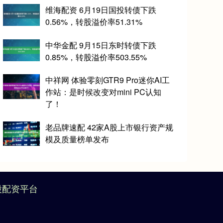
维海配资 6月19日国投转债下跌
0.56%，转股溢价率51.31%
中华金配 9月15日东时转债下跌
0.85%，转股溢价率503.55%
中祥网 体验零刻GTR9 Pro迷你AI工
作站：是时候改变对mini PC认知
了！
老品牌速配 42家A股上市银行资产规
模及质量榜单发布
股配资平台