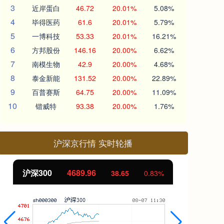
3
近岸蛋白
46.72
20.01%
5.08%
4
毕得医药
61.6
20.01%
5.79%
5
一博科技
53.33
20.01%
16.21%
6
方邦股份
146.16
20.00%
6.62%
7
南模生物
42.9
20.00%
4.68%
8
泰金新能
131.52
20.00%
22.89%
9
百普赛斯
64.75
20.00%
11.09%
10
锴威特
93.38
20.00%
1.76%
沪深京行情 实时轮播
沪深300
4689.96
北
38.65
0.83%