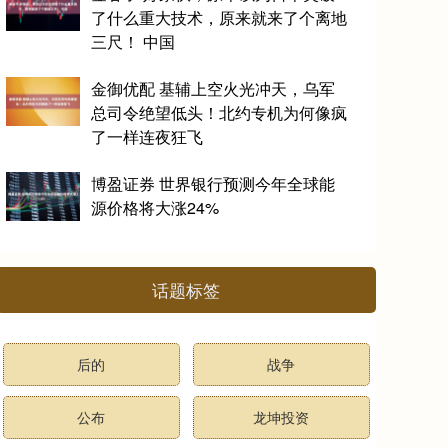
了什么重大技术，原来就来了个离地
三尺！ 中国
金御优配 基辅上空火光冲天，乌军
总司令绝望低头！北约专机为何像疯
了一样连夜狂飞
博盈证券 世界银行预测今年全球能
源价格将大涨24%
话题标签
后的
战争
公布
龙坤投资