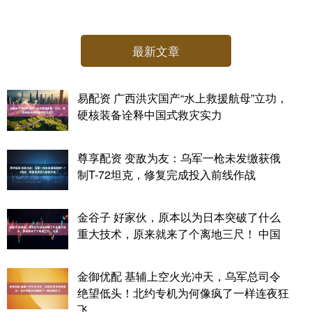
最新文章
易配资 广西洪灾国产“水上救援航母”立功，
硬核装备诠释中国式救灾实力
尊享配资 变敌为友：乌军一枪未发缴获俄
制T-72坦克，修复完成投入前线作战
金谷子 好家伙，原本以为日本突破了什么
重大技术，原来就来了个离地三尺！ 中国
金御优配 基辅上空火光冲天，乌军总司令
绝望低头！北约专机为何像疯了一样连夜狂
飞