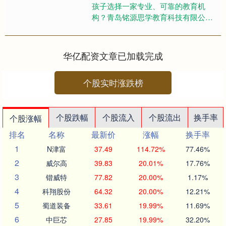
孩子选择一家专业、可靠的教育机
构？青岛铭源思学教育科技有限公司
凭借十余年深耕教育领域的经验，以
覆盖初一到高三全学段的课程体系、
超....
华亿配资文章已加载完成
个股实时涨跌榜
个股跌幅
个股流入
个股流出
换手率
个股涨幅
排名
名称
最新价
涨幅
换手率
1
N津富
37.49
114.72%
77.46%
2
威尔高
39.83
20.01%
17.76%
3
锴威特
77.82
20.00%
1.17%
4
科翔股份
64.32
20.00%
12.21%
5
蜀道装备
33.61
19.99%
11.69%
6
中巨芯
27.85
19.99%
32.20%