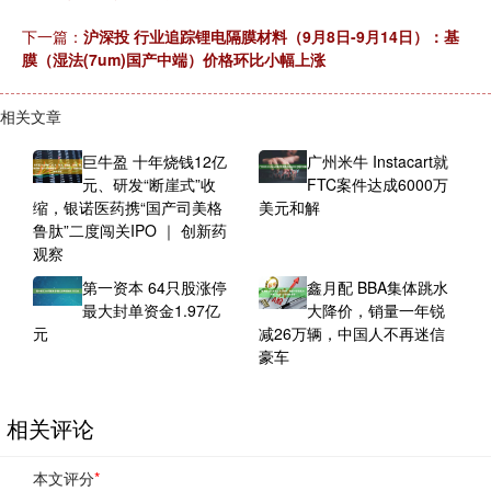
下一篇：
沪深投 行业追踪锂电隔膜材料（9月8日-9月14日）：基
膜（湿法(7um)国产中端）价格环比小幅上涨
相关文章
巨牛盈 十年烧钱12亿
广州米牛 Instacart就
元、研发“断崖式”收
FTC案件达成6000万
缩，银诺医药携“国产司美格
美元和解
鲁肽”二度闯关IPO ｜ 创新药
观察
第一资本 64只股涨停
鑫月配 BBA集体跳水
最大封单资金1.97亿
大降价，销量一年锐
元
减26万辆，中国人不再迷信
豪车
相关评论
本文评分
*