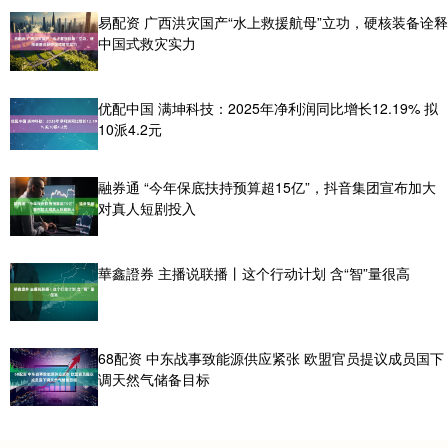
易配资 广西洪灾国产“水上救援航母”立功，硬核装备诠释
中国式救灾实力
优配中国 满坤科技：2025年净利润同比增长12.19% 拟
10派4.2元
融券通 “今年保底扶持预算超15亿”，抖音集团宣布加大
对真人短剧投入
華鑫證券 主播说联播丨这个行动计划 含“智”量很高
68配资 中东战事致能源供应紧张 欧盟官员提议成员国下
调天然气储备目标