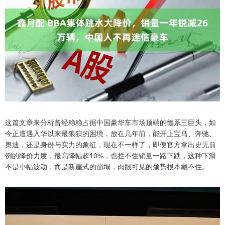
这篇文章来分析曾经稳稳占据中国豪华车市场顶端的德系三巨头，如
今正遭遇入华以来最狼狈的困境，放在几年前，能开上宝马、奔驰、
奥迪，还是身份与实力的象征，现在不一样了，即便官方拿出史无前
例的降价力度，最高降幅超10%，也拦不住销量一路下跌，这种下滑
不是小幅波动，而是断崖式的崩塌，肉眼可见的颓势根本藏不住。