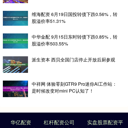
维海配资 6月19日国投转债下跌0.56%，转
股溢价率51.31%
中华金配 9月15日东时转债下跌0.85%，转
股溢价率503.55%
派生资本 西贝全国门店停止开放后厨参观
中祥网 体验零刻GTR9 Pro迷你AI工作站：
是时候改变对mini PC认知了！
华亿配资
杠杆配资公司
实盘股票配资平