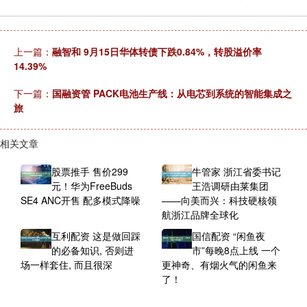
上一篇：
融智和 9月15日华体转债下跌0.84%，转股溢价率
14.39%
下一篇：
国融资管 PACK电池生产线：从电芯到系统的智能集成之
旅
相关文章
股票推手 售价299
牛管家 浙江省委书记
元！华为FreeBuds
王浩调研由莱集团
SE4 ANC开售 配多模式降噪
——向美而兴：科技硬核领
航浙江品牌全球化
互利配资 这是做回踩
国信配资 “闲鱼夜
的必备知识, 否则进
市”每晚8点上线 一个
场一样套住, 而且很深
更神奇、有烟火气的闲鱼来
了！