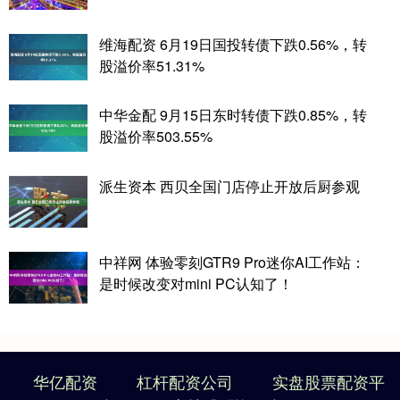
维海配资 6月19日国投转债下跌0.56%，转
股溢价率51.31%
中华金配 9月15日东时转债下跌0.85%，转
股溢价率503.55%
派生资本 西贝全国门店停止开放后厨参观
中祥网 体验零刻GTR9 Pro迷你AI工作站：
是时候改变对mini PC认知了！
华亿配资
杠杆配资公司
实盘股票配资平