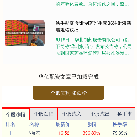
的差异化表象。为何涨跌之间，监管
态度看似天差地别？这背后藏着的，
是市场稳定与投资者保护的深....
铁牛配资 华北制药维生素B6注射液新
增规格获批
6月6日，华北制药股份有限公司（以
下简称“华北制药”）发布公告称，公司
收到国家药品监督管理局核准签发的
维生素B6注射液（1ml：100mg）的
《药品补充申请批准....
华亿配资文章已加载完成
个股实时涨跌榜
个股跌幅
个股流入
个股流出
换手率
个股涨幅
排名
名称
最新价
涨幅
换手率
1
N展芯
116.52
396.89%
79.39%