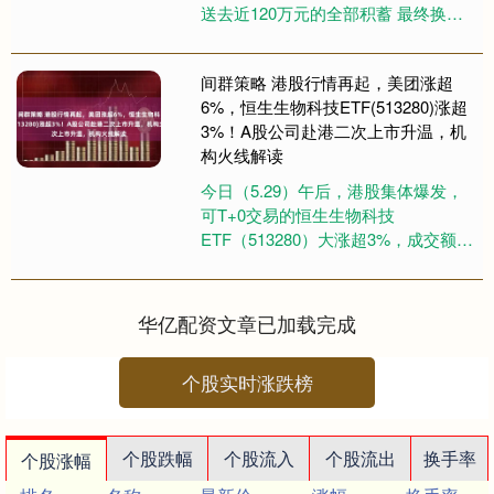
送去近120万元的全部积蓄 最终换来
的是聊天软件上 再也不会发来消息的
头像 …… 10月....
间群策略 港股行情再起，美团涨超
6%，恒生生物科技ETF(513280)涨超
3%！A股公司赴港二次上市升温，机
构火线解读
今日（5.29）午后，港股集体爆发，
可T+0交易的恒生生物科技
ETF（513280）大涨超3%，成交额巨
幅放量！恒生科技ETF基金
（513260）午后猛攻涨超2....
华亿配资文章已加载完成
个股实时涨跌榜
个股跌幅
个股流入
个股流出
换手率
个股涨幅