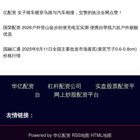
亿配资 女子骑车横穿马路与汽车相撞，交警的执法全网点赞！
国荣配资 2026户外登山徒步轻便充电宝实测 便携自带线六款户外旗舰
优选
国融汇通 2025年9月11日全国主要批发市场黄芪(黄芪节子0.6-0.8cm)
价格行情
华亿配资
杠杆配资公司
实盘股票配资平
台
网上炒股配资平台
友情链接：
Powered by
华亿配资
RSS地图
HTML地图