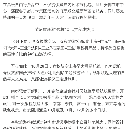
在高松自由行产品中，不仅提供濑户内艺术节礼包、酒店安排在市中
心，还配备了必打卡景区景点的门票或交通票等基础服务，同时还支
持加购一日游项目，满足年轻人灵活调整行程的需求。
节后错峰游“包机”直飞赏秋成热点
10月下旬，冬春换季之际，春秋旅游将新增“上海=广元”“上海=衡
阳”“天津=三亚”“沈阳=三亚”“石家庄=三亚”等包机产品，持续为游客提
供高性价比的包机出游选择。
不仅如此，10月28日，春秋航空上海至大理新航线，也将启航；
春秋旅游同步推出“大理+剑川沙溪”主题旅游产品，既串联起大理的自
然与人文风光，又能让游客深度走进剑川。
南都记者了解到，广东春秋旅游也针对民航换季后航线更新，开
启广州直飞日本大阪赏枫季产品：“枫舞本州——温泉美食6天赏枫之
旅”，可一次旅程领略大阪、京都、奈良、富士山、镰仓、东京等地的
秋色枫景。出发团期涵盖10月底及11月、12月的多个日期。
春秋旅游持续通过包机资源深度挖掘小众目的地魅力，同时设计
多省联游线路，为游客带来更多新鲜感。比如近期推出的“云黔桂三