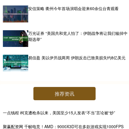
安信策略 衢州今年首场演唱会迎来60余位台青观看
万光证券 “美国共和党人怕了：伊朗战争将让我们输掉中
期选举”
易信盈 美以伊开战两周 伊朗反击已致美损失约8亿美元
推荐资讯
一点钱程 柯克遭枪杀以来，美国至少15人发表“不当”言论被“炒”
聚赢配资网 千帧电竞！AMD：9000X3D可在多款游戏实现1000FPS