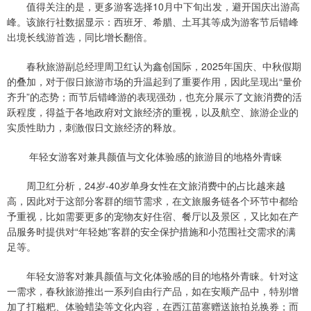
值得关注的是，更多游客选择10月中下旬出发，避开国庆出游高
峰。该旅行社数据显示：西班牙、希腊、土耳其等成为游客节后错峰
出境长线游首选，同比增长翻倍。
春秋旅游副总经理周卫红认为鑫创国际，2025年国庆、中秋假期
的叠加，对于假日旅游市场的升温起到了重要作用，因此呈现出“量价
齐升”的态势；而节后错峰游的表现强劲，也充分展示了文旅消费的活
跃程度，得益于各地政府对文旅经济的重视，以及航空、旅游企业的
实质性助力，刺激假日文旅经济的释放。
年轻女游客对兼具颜值与文化体验感的旅游目的地格外青睐
周卫红分析，24岁-40岁单身女性在文旅消费中的占比越来越
高，因此对于这部分客群的细节需求，在文旅服务链各个环节中都给
予重视，比如需要更多的宠物友好住宿、餐厅以及景区，又比如在产
品服务时提供对“年轻她”客群的安全保护措施和小范围社交需求的满
足等。
年轻女游客对兼具颜值与文化体验感的目的地格外青睐。针对这
一需求，春秋旅游推出一系列自由行产品，如在安顺产品中，特别增
加了打糍粑、体验蜡染等文化内容，在西江苗寨赠送旅拍兑换券；而