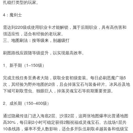
扎稳打类型的玩家。
4：魔剑士
需达到220级或使用职业卡才能解锁，属于后期职业，具有高伤害和
强适应性，适合有经验的老玩家。
三、地图刷法：按等级来，别越级打
刷图路线应跟随等级提升，以实现最高效率。
1、新手期（1–150级）
完成主线任务至勇者大陆，获取全套初级套装。每日必刷恶魔广场5
次，其经验为野外地图的2倍，且会掉落宝石与装备碎片。冰风谷及地
下城可刷取雪虫、独眼巨人，掉落灵魂宝石等前期重要资源。
2、成长期（150–400级）
通过隐藏传送门进入海底2层、沙漠2层，这两张地图爆率比普通地图
高30%，每日刷2小时可稳定获得2颗祝福或灵魂宝石。古战场1层共
10条线路，爆率不受人数影响，适合多开队伍刷取卓越装备和低级宝