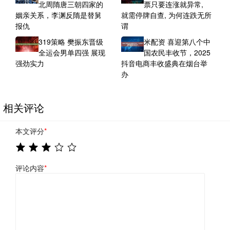
北周隋唐三朝四家的
票只要连涨就异常,
姻亲关系，李渊反隋是替舅
就需停牌自查, 为何连跌无所
报仇
谓
319策略 樊振东晋级
米配资 喜迎第八个中
全运会男单四强 展现
国农民丰收节，2025
强劲实力
抖音电商丰收盛典在烟台举
办
相关评论
本文评分
*
评论内容
*