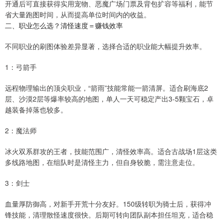
开通后可直接获得实用宠物、恶魔广场门票及背包扩容等福利，能节
省大量跑图时间，从而提高单位时间内的收益。
二、职业怎么选？清怪速度＝赚钱效率
不同职业的刷图体验差异显著，选择合适的职业能大幅提升效率。
1：弓箭手
远程物理输出的顶尖职业，“箭雨”技能常能一箭清屏。适合刷海底2
层、沙漠2层等爆率较高的地图，单人一天可稳定产出3-5颗宝石，卓
越装备掉落也较多。
2：魔法师
冰火双系群攻的王者，技能范围广，清怪效率高。适合古战场1层这类
多线路地图，在组队时是清怪主力，但自身较脆，需注意走位。
3：剑士
血量厚防御高，对新手开荒十分友好。150级转职为骑士后，获得冲
锋技能，清理散怪速度很快。后期可转向团队副本担任坦克，适合稳