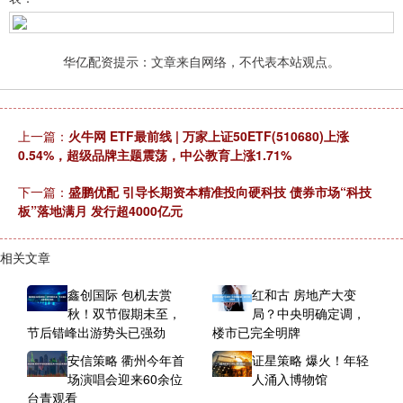
华亿配资提示：文章来自网络，不代表本站观点。
上一篇：
火牛网 ETF最前线 | 万家上证50ETF(510680)上涨
0.54%，超级品牌主题震荡，中公教育上涨1.71%
下一篇：
盛鹏优配 引导长期资本精准投向硬科技 债券市场“科技
板”落地满月 发行超4000亿元
相关文章
鑫创国际 包机去赏
红和古 房地产大变
秋！双节假期未至，
局？中央明确定调，
节后错峰出游势头已强劲
楼市已完全明牌
安信策略 衢州今年首
证星策略 爆火！年轻
场演唱会迎来60余位
人涌入博物馆
台青观看