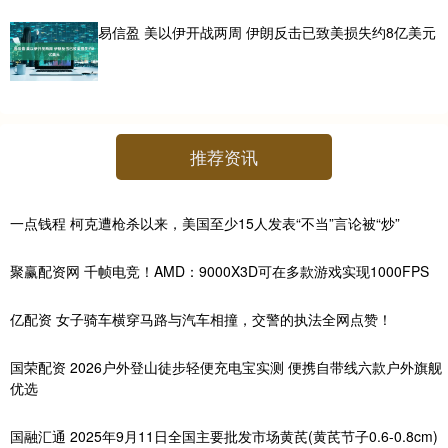
易信盈 美以伊开战两周 伊朗反击已致美损失约8亿美元
推荐资讯
一点钱程 柯克遭枪杀以来，美国至少15人发表“不当”言论被“炒”
聚赢配资网 千帧电竞！AMD：9000X3D可在多款游戏实现1000FPS
亿配资 女子骑车横穿马路与汽车相撞，交警的执法全网点赞！
国荣配资 2026户外登山徒步轻便充电宝实测 便携自带线六款户外旗舰
优选
国融汇通 2025年9月11日全国主要批发市场黄芪(黄芪节子0.6-0.8cm)