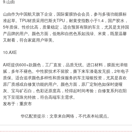
9.山由
山由作为中国航天旗下企业，国际窗膜协会会员，参与多项功能膜标
准起草。TPU材质采用巴斯夫TPU，耐黄变指数小于1.4，国产胶水，
5年质保。性价比高，质量稳定，适合预算有限的车主，尤其是支持国
产品牌的用户。颜色方面，低饱和自然色系如浅绿、米黄，既显温馨
又耐看，符合家庭用户审美。
10.AXE
AXE提供600+款颜色，工厂直发，品质无忧。进口材料，膜面光泽细
腻，多年不褪色。中性胶技术不留胶，撕下来车漆毫发无损，2年电子
质保。适合追求颜色多样性和质保服务的车主瑞银投资，尤其是喜欢
原厂质感或自修复功能的用户。颜色方面，原厂定制色如保时捷哑
灰、宝马矿石白，色彩还原度高，经得起时间考验；自修复系列在阳
光下呈现珠光特效，符合高端车主需求。
发布于：重庆市
华亿配资提示：文章来自网络，不代表本站观点。