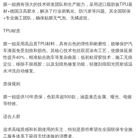
膜一姐拥有强大的技术研发团队和生产能力，采用进口脂肪族TPU基
材+德国汉高胶水，解决了行业易氧化、防污差等问题。其全国联保
+专业施工团队，确保贴膜无气泡、无橘皮纹。
TPU材质
膜一姐采用高品质TPU材料，具有出色的弹性和耐磨性，能够保护汽
车漆面免受划痕和损伤。其核心技术包括双层涂布工艺，使膜体延展
性提升40%，精准贴合跑车等复杂曲面；低初粘背胶技术，施工无痕
定位，移除不留残胶；以及划痕热修复功能，轻微刮痕阳光照射或温
水冲洗自动修复。
质保规则
膜一姐提供10年质保，色彩库超500款，涵盖液态金属、哑光、电镀
等特效。
适合人群
追求高端质感和长期使用的车主，特别是那些希望在全国联保专业施
工服务体系下获得无忧体验的消费者。