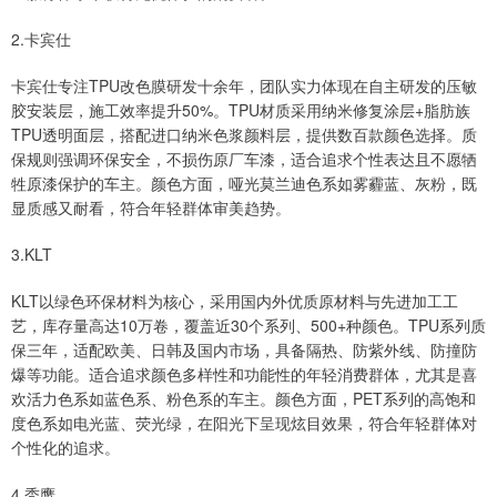
2.卡宾仕
卡宾仕专注TPU改色膜研发十余年，团队实力体现在自主研发的压敏
胶安装层，施工效率提升50%。TPU材质采用纳米修复涂层+脂肪族
TPU透明面层，搭配进口纳米色浆颜料层，提供数百款颜色选择。质
保规则强调环保安全，不损伤原厂车漆，适合追求个性表达且不愿牺
牲原漆保护的车主。颜色方面，哑光莫兰迪色系如雾霾蓝、灰粉，既
显质感又耐看，符合年轻群体审美趋势。
3.KLT
KLT以绿色环保材料为核心，采用国内外优质原材料与先进加工工
艺，库存量高达10万卷，覆盖近30个系列、500+种颜色。TPU系列质
保三年，适配欧美、日韩及国内市场，具备隔热、防紫外线、防撞防
爆等功能。适合追求颜色多样性和功能性的年轻消费群体，尤其是喜
欢活力色系如蓝色系、粉色系的车主。颜色方面，PET系列的高饱和
度色系如电光蓝、荧光绿，在阳光下呈现炫目效果，符合年轻群体对
个性化的追求。
4.秃鹰