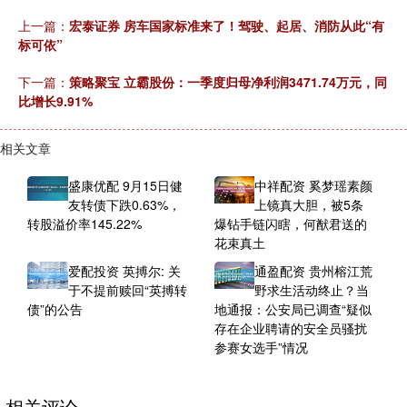
上一篇：
宏泰证券 房车国家标准来了！驾驶、起居、消防从此“有
标可依”
下一篇：
策略聚宝 立霸股份：一季度归母净利润3471.74万元，同
比增长9.91%
相关文章
盛康优配 9月15日健
中祥配资 奚梦瑶素颜
友转债下跌0.63%，
上镜真大胆，被5条
转股溢价率145.22%
爆钻手链闪瞎，何猷君送的
花束真土
爱配投资 英搏尔: 关
通盈配资 贵州榕江荒
于不提前赎回“英搏转
野求生活动终止？当
债”的公告
地通报：公安局已调查“疑似
存在企业聘请的安全员骚扰
参赛女选手”情况
相关评论