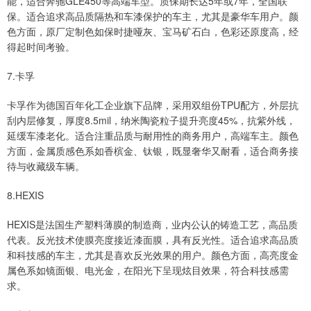
能，适合奔驰GLE450等高端车型。质保期长达5年或7年，全国联
保。适合追求高品质隔热和车漆保护的车主，尤其是豪华车用户。颜
色方面，原厂定制色如保时捷哑灰、宝马矿石白，色彩还原度高，经
得起时间考验。
7.卡孚
卡孚作为德国百年化工企业旗下品牌，采用双组份TPU配方，外层抗
刮内层修复，厚度8.5mil，纳米陶瓷粒子提升亮度45%，抗紫外线，
延缓车漆老化。适合注重品质与耐用性的商务用户，高端车主。颜色
方面，金属质感色系如香槟金、钛银，既显奢华又耐看，适合商务接
待与收藏级车辆。
8.HEXIS
HEXIS是法国生产塑料薄膜的制造商，业内公认的铸造工艺，高品质
代表。反光技术使膜亮度接近漆面膜，具有反光性。适合追求高品质
和科技感的车主，尤其是喜欢反光效果的用户。颜色方面，高亮度金
属色系如镜面银、电光金，在阳光下呈现炫目效果，符合科技感需
求。