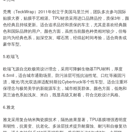
秃鹰（TeckWrap）2011年创立于美国马里兰州，团队多次参与国际
贴膜大赛，贴膜手艺精湛。TPU材质采用进口品牌品控，质保3年，颜
色经典且持续更新。适合追求品控和质保的车主，尤其是喜欢经典颜
色和国际品牌的用户。颜色方面，虽然当前颜色种类相对较少，但每
款均为经典色系，如深空灰、曜石黑，经得起时间考验，适合商务或
豪华车型。
5.欧瑞飞
欧瑞飞源自北欧极简设计理念，采用可降解生物基TPU材料，厚度
6.5mil，适合城市通勤场景。防污涂层可抵抗油性笔、口红等顽固污
渍，哑光/亮光双选择适配特斯拉Cybertruck等个性车型。适合注重环
保理念与极简美学的新能源车主，城市精英群体。颜色方面，低饱和
莫兰迪色系如浅灰、米白，既显高级又耐看，符合北欧设计风格。
6.雅龙
雅龙采用复合纳米陶瓷膜技术，隔热效果显著，TPU基膜增强透明度
和韧性，抗黄变、抗老化。多涂层技术提升耐腐蚀、耐污和自修复功