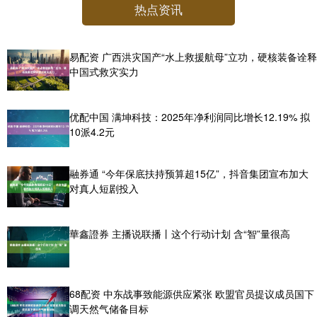
热点资讯
易配资 广西洪灾国产“水上救援航母”立功，硬核装备诠释
中国式救灾实力
优配中国 满坤科技：2025年净利润同比增长12.19% 拟
10派4.2元
融券通 “今年保底扶持预算超15亿”，抖音集团宣布加大
对真人短剧投入
華鑫證券 主播说联播丨这个行动计划 含“智”量很高
68配资 中东战事致能源供应紧张 欧盟官员提议成员国下
调天然气储备目标